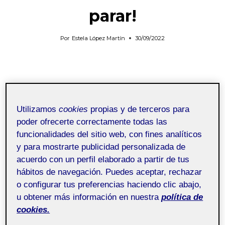
parar!
Por
Estela López Martín
30/09/2022
Utilizamos
cookies
propias y de terceros para
Diseño de Int.
Pública
poder ofrecerte correctamente todas las
Procesos Métodos y
funcionalidades del sitio web, con fines analíticos
Técnicas
y para mostrarte publicidad personalizada de
acuerdo con un perfil elaborado a partir de tus
Ejercicio introductorio de la asignatura de
Diseño de
hábitos de navegación. Puedes aceptar, rechazar
Interacción
en el que haré un breve análisis de dos
o configurar tus preferencias haciendo clic abajo,
interfaces analógicas con las que interactúo
u obtener más información en nuestra
política de
habitualmente.
cookies.